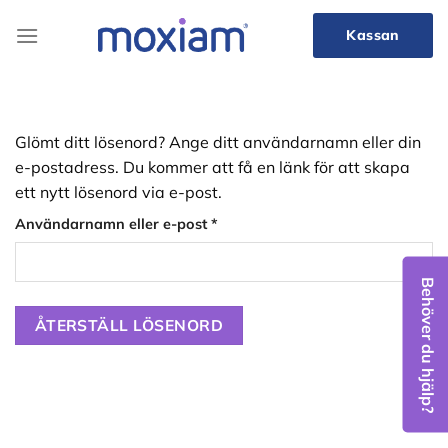
Skip
to
Kassan
content
Glömt ditt lösenord? Ange ditt användarnamn eller din
e-postadress. Du kommer att få en länk för att skapa
ett nytt lösenord via e-post.
Obligatoriskt
Användarnamn eller e-post
*
Behöver du hjälp?
ÅTERSTÄLL LÖSENORD